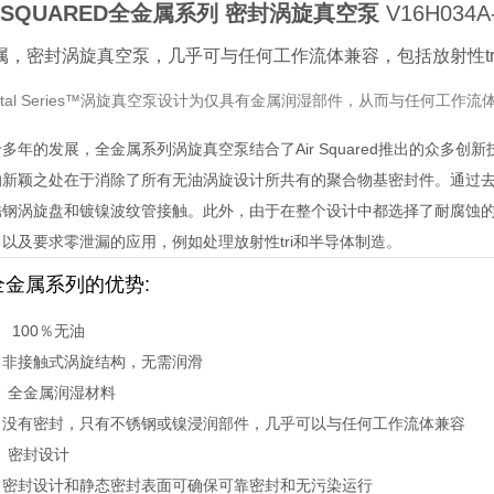
R SQUARED全金属系列 密封涡旋真空泵
V16H034A
属，密封涡旋真空泵，几乎可与任何工作流体兼容，包括放射性tr
-Metal Series™涡旋真空泵设计为仅具有金属润湿部件，从而与任何工
多年的发展，全金属系列涡旋真空泵结合了Air Squared推出的众多
的新颖之处在于消除了所有无油涡旋设计所共有的聚合物基密封件。通过
锈钢涡旋盘和镀镍波纹管接触。此外，由于在整个设计中都选择了耐腐蚀
以及要求零泄漏的应用，例如处理放射性tri和半导体制造。
全金属系列的优势:
100％无油
非接触式涡旋结构，无需润滑
全金属润湿材料
没有密封，只有不锈钢或镍浸润部件，几乎可以与任何工作流体兼容
密封设计
密封设计和静态密封表面可确保可靠密封和无污染运行