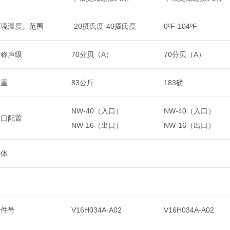
环境温度。范围
-20摄氏度-40摄氏度
0ºF-104ºF
标称声级
70分贝（A）
70分贝（A）
净重
83公斤
183磅
NW-40（入口）
NW-40（入口）
端口配置
NW-16（出口）
NW-16（出口）
媒体
零件号
V16H034A-A02
V16H034A-A02