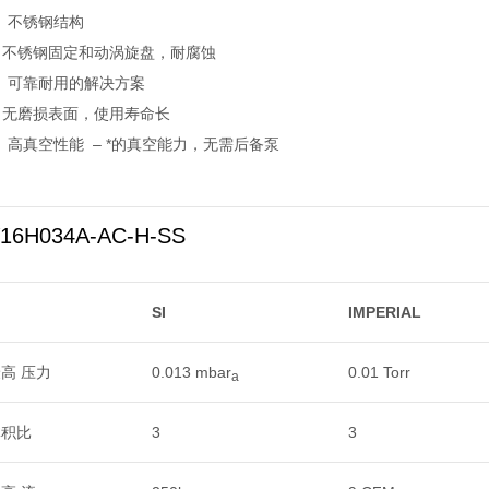
不锈钢结构
不锈钢固定和动涡旋盘，耐腐蚀
可靠耐用的解决方案
无磨损表面，使用寿命长
高真空性能 – *的真空能力，无需后备泵
16H034A-AC-H-SS
SI
IMPERIAL
高 压力
0.013 mbar
0.01 Torr
a
体积比
3
3