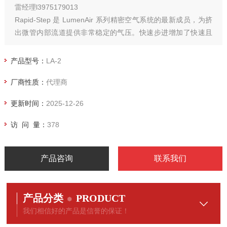
雷经理l3975179013
Rapid-Step 是 LumenAir 系列精密空气系统的最新成员，为挤
出微管内部流道提供非常稳定的气压。快速步进增加了快速且
重复地改变挤出管内气压的能力，这种管内的可变直径通常称
为锥形管或凸管。
产品型号：
LA-2
厂商性质：
代理商
更新时间：
2025-12-26
访 问 量：
378
产品咨询
联系我们
产品分类
PRODUCT
我们相信好的产品是信誉的保证！