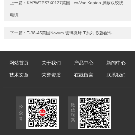
上一篇：
KAPWTPS7X0127英国 LewVac Kapton 屏蔽双绞线
电缆
下一篇：
T-38-45美国Novum 玻璃微球 T系列 仪器配件
网站首页
关于我们
产品中心
新闻中心
技术文章
荣誉资质
在线留言
联系我们
微
公
信
众
联
号
系