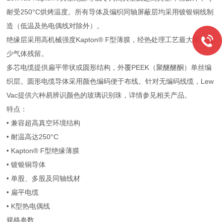
耐受250°C烘烤温度。所有导体及编织同轴屏蔽层均采用镀银铜线制
造（低温及热电偶线对除外）。
绝缘层采用高机械强度Kapton® F型薄膜，经热处理工艺最大限度减
少气体残留。
多芯电缆提供扁平带状或圆形结构，外覆PEEK（聚醚醚酮）单丝编
织层。圆形电缆导体采用颜色编码便于布线。针对无编码线缆，Lew
Vac提供六种易辨识颜色的玻璃识别珠，详情参见相关产品。
特点：
• 兼容超高真空环境结构
• 耐温高达250°C
• Kapton® F型绝缘薄膜
• 镀银铜导体
• 单股、多股及同轴线材
• 扁平电缆
• K型热电偶线
规格参数