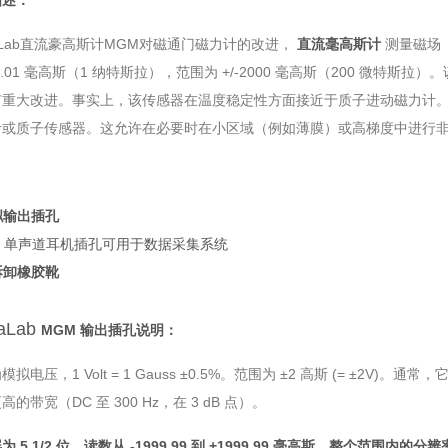
描述：
haLab直流豪高斯计MGM对磁通门磁力计的改进，
直流毫高斯计
测量磁场
0.01 毫高斯（1 纳特斯拉），范围为 +/-2000 毫高斯（200 微
重大改进。事实上，该传感器在温度稳定性方面接近于质子进动磁力计。然而，只
计或质子传感器。这允许在必要时在小区域（例如薄膜）或高梯度中进行
拟输出插孔
8″ 单声道耳机插孔可用于数据采集系统
拆卸橡胶靴
haLab
MGM 输出插孔说明：
拟电压，1 Volt = 1 Gauss ±0.5%。范围为 ±2 高斯 (= ±2V)。
高的带宽（DC 至 300 Hz，在 3 dB 点）。
为 5 1/2 位，读数从 -1999.99 到 +1999.99 毫高斯，整个范围内