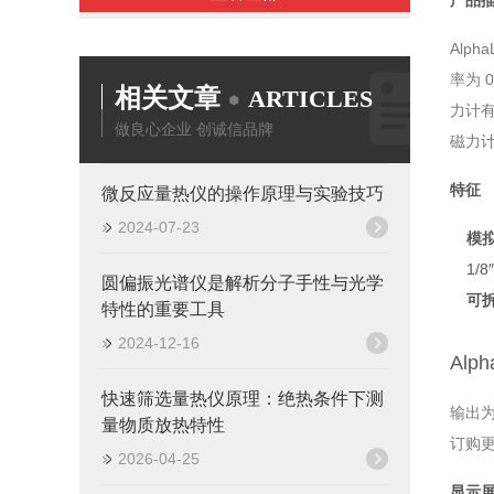
产品
Alp
率为 
相关文章
ARTICLES
力计有
做良心企业 创诚信品牌
磁力
特征
微反应量热仪的操作原理与实验技巧
2024-07-23
模
1/
圆偏振光谱仪是解析分子手性与光学
可
特性的重要工具
2024-12-16
Alp
快速筛选量热仪原理：绝热条件下测
输出为模
量物质放热特性
订购更
2026-04-25
显示屏