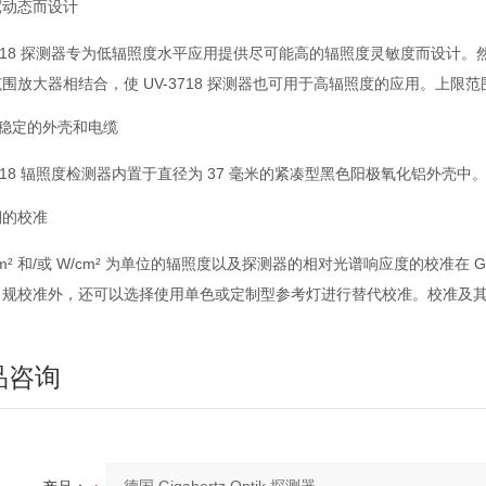
宽动态而设计
3718 探测器专为低辐照度水平应用提供尽可能高的辐照度灵敏度而设计
围放大器相结合，使 UV-3718 探测器也可用于高辐照度的应用。上
C 稳定的外壳和电缆
3718 辐照度检测器内置于直径为 37 毫米的紧凑型黑色阳极氧化铝外壳
溯的校准
/m² 和/或 W/cm² 为单位的辐照度以及探测器的相对光谱响应度的校准在 Gi
常规校准外，还可以选择使用单色或定制型参考灯进行替代校准。校准及
品咨询