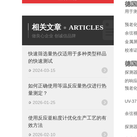
德国 
用于测
预老
相关文章
ARTICLES
余弦
做良心企业 创诚信品牌
金属
校准
快速筛选量热仪适用于多种类型样品
的快速测试
德国 
2024-03-15
探测器
的响
如何正确使用等温反应量热仪进行热
预老
量测定？
UV-
2026-01-25
余弦
使用反应釜粘度计优化生产工艺的有
效方法
探测器
2026-02-10