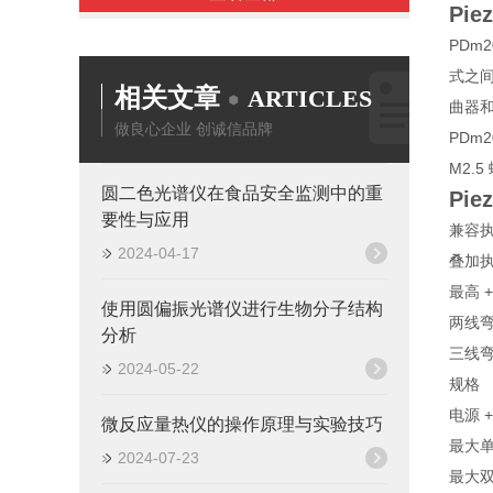
Pi
PDm
式之间
相关文章
ARTICLES
曲器
做良心企业 创诚信品牌
PDm
M2.
圆二色光谱仪在食品安全监测中的重
Pi
要性与应用
兼容
2024-04-17
叠加执行
最高 +
使用圆偏振光谱仪进行生物分子结构
两线弯管
分析
三线弯管
2024-05-22
规格
电源 +/
微反应量热仪的操作原理与实验技巧
最大单极
2024-07-23
最大双极