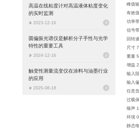
峰值输
高温在线粘度计对高温液体粘度变化
有效值输
的实时监测
功率带宽 
2023-12-16
信号带宽
圆偏振光谱仪是解析分子手性与光学
回转速率
特性的重要工具
尺寸 7
2024-12-16
重量 5
增益 2
触变性测量流变仪在涂料与油墨行业
输入阻抗
的应用
输入偏移
2025-08-18
任意
过载保
噪声 1
环境 0 
静态电