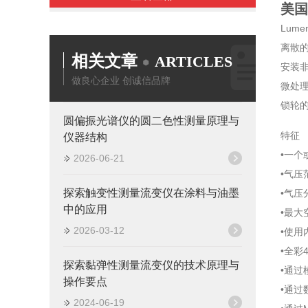
美国
Lum
离散
相关文章
ARTICLES
安装非
做良心企业 创诚信品牌
微处
锁轮的
圆偏振光谱仪的圆二色性测量原理与
特征
仪器结构
•一个
2026-06-21
•气压
探索触变性测量流变仪在涂料与油墨
•气压
中的应用
•最大
2026-03-12
•使用
•全彩4
探索黏弹性测量流变仪的技术原理与
•通过
操作要点
•通
2024-06-19