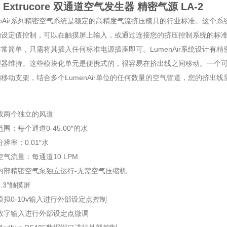
 Extrucore 双通道空气发生器 精密气源
LA-2
enAir系列精密空气系统是稳定的高精度气流挤压模具的行业标准。这
的设定值控制，可以在触摸屏上输入，或通过连接您的挤压控制系统的标
常简单，只需将其插入任何标准电源插座即可。LumenAir系统设计
理器维持。这些模块化单元是便携式的，很容易在挤出线之间移动。一个
移动支架，结合多个LumenAir单位的任何数量的空气管道，您的挤出线
或两个独立的风道
范围：每个通道0-45.00″的水
分辨率：0.01″水
空气流量：每通道10 LPM
内部精密空气泵独立运行-无需空气压缩机
.3″触摸屏
模拟0-10v输入进行外部设定点控制
过数字输入进行外部设定点微调