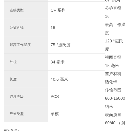
CF 系列
公称直径
CF 系列
连接类型
16
最高工作温
16
公称直径
度
120 °摄氏
75 °摄氏度
最高工作温度
度
视图直径
34 毫米
外径
15 毫米
窗户材料
40,6 毫米
长度
硒化锌
传输范围
PCS
纯度等级
600-15000
纳米
单模
纤维类型
表面质量
60/40 （划