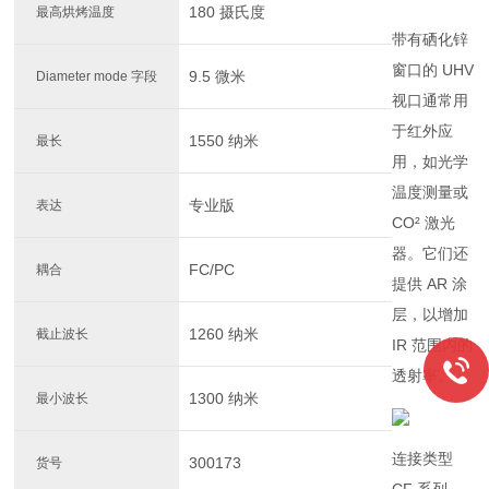
180 摄氏度
最高烘烤温度
带有硒化锌
窗口的 UHV
9.5 微米
Diameter mode 字段
视口通常用
于红外应
1550 纳米
最长
用，如光学
温度测量或
专业版
表达
CO² 激光
器。它们还
FC/PC
耦合
提供 AR 涂
层，以增加
1260 纳米
截止波长
IR 范围内的
透射率。
1300 纳米
最小波长
连接类型
300173
货号