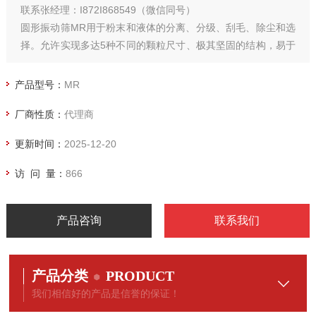
联系张经理：I872I868549（微信同号）
圆形振动筛MR用于粉末和液体的分离、分级、刮毛、除尘和选
择。允许实现多达5种不同的颗粒尺寸、极其坚固的结构，易于
拆卸。
产品型号：
MR
厂商性质：
代理商
更新时间：
2025-12-20
访 问 量：
866
产品咨询
联系我们
产品分类
PRODUCT
我们相信好的产品是信誉的保证！