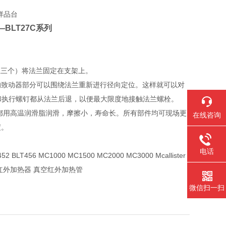
—
BLT27C系列
兰三个）将法兰固定在支架上。
的致动器部分可以围绕法兰重新进行径向定位。这样就可以对
杆和执行螺钉都从法兰后退，以便最大限度地接触法兰螺栓。
轴承都用高温润滑脂润滑，摩擦小，寿命长。所有部件均可现场更
在线咨询
度。
电话
452 BLT456 MC1000 MC1500 MC2000 MC3000 Mcallister
真空红外加热器 真空红外加热管
微信扫一扫