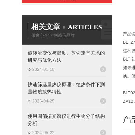
相关文章
ARTICLES
产品
做良心企业 创诚信品牌
BLT
这种
旋转流变仪与温度、剪切速率关系的
BL
研究与优化方法
如果进
2024-01-15
换。
快速筛选量热仪原理：绝热条件下测
量物质放热特性
BLT02
2026-04-25
ZA1
使用圆偏振光谱仪进行生物分子结构
产
分析
2024-05-22