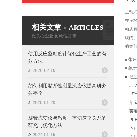
主动
在 +
相关文章
ARTICLES
动式
做良心企业 创诚信品牌
现的
的类
使用反应釜粘度计优化生产工艺的有
■
带压
效方法
■ 绝对
2026-02-10
■
通过
JE
如何利用黏弹性测量流变仪提高研究
效率？
LE
2025-01-20
莱宝
莱宝
旋转流变仪与温度、剪切速率关系的
PFE
研究与优化方法
IN
2024-01-15
IN