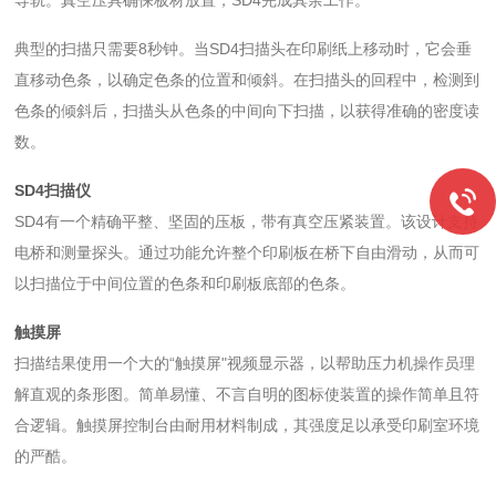
导轨。真空压具确保板材放置，SD4完成其余工作。
典型的扫描只需要8秒钟。当SD4扫描头在印刷纸上移动时，它会垂
直移动色条，以确定色条的位置和倾斜。在扫描头的回程中，检测到
色条的倾斜后，扫描头从色条的中间向下扫描，以获得准确的密度读
数。
SD4扫描仪
SD4有一个精确平整、坚固的压板，带有真空压紧装置。该设计支持
电桥和测量探头。通过功能允许整个印刷板在桥下自由滑动，从而可
以扫描位于中间位置的色条和印刷板底部的色条。
触摸屏
扫描结果使用一个大的“触摸屏"视频显示器，以帮助压力机操作员理
解直观的条形图。简单易懂、不言自明的图标使装置的操作简单且符
合逻辑。触摸屏控制台由耐用材料制成，其强度足以承受印刷室环境
的严酷。