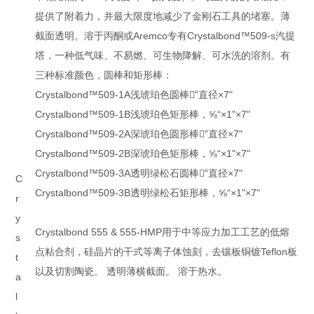
提供了附着力，并最大限度地减少了金刚石工具的堵塞。薄
截面透明。溶于丙酮或Aremco专有Crystalbond™509-s汽提
塔，一种低气味、不易燃、可生物降解、可水洗的溶剂。有
三种标准颜色，圆棒和矩形棒：
Crystalbond™509-1A浅琥珀色圆棒，͘“直径×7"
Crystalbond™509-1B浅琥珀色矩形棒，⅝“×1"×7"
Crystalbond™509-2A深琥珀色圆形棒，͘“直径×7"
Crystalbond™509-2B深琥珀色矩形棒，⅝“×1"×7"
Crystalbond™509-3A透明绿松石圆棒，͘“直径×7"
C
Crystalbond™509-3B透明绿松石矩形棒，⅝“×1"×7"
r
y
Crystalbond 555 & 555-HMP用于中等应力加工工艺的低熔
s
点粘合剂，硅晶片的干式等离子体蚀刻，去镶板铜镀Teflon板
t
以及切割陶瓷。 透明薄横截面。 溶于热水。
a
l