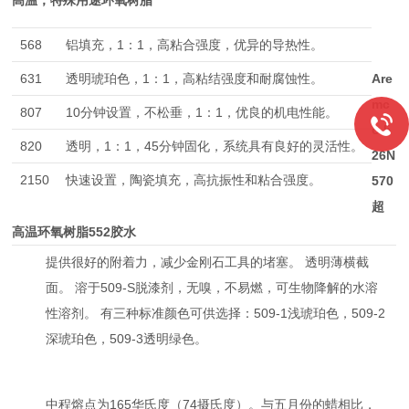
高温，特殊用途环氧树脂
568
铝填充，1：1，高粘合强度，优异的导热性。
631
透明琥珀色，1：1，高粘结强度和耐腐蚀性。
Are
mc
807
10分钟设置，不松垂，1：1，优良的机电性能。
o 5
820
透明，1：1，45分钟固化，系统具有良好的灵活性。
26N
2150
快速设置，陶瓷填充，高抗振性和粘合强度。
570
超
高温环氧树脂552胶水
提供很好的附着力，减少金刚石工具的堵塞。 透明薄横截
面。 溶于509-S脱漆剂，无嗅，不易燃，可生物降解的水溶
性溶剂。 有三种标准颜色可供选择：509-1浅琥珀色，509-2
深琥珀色，509-3透明绿色。
中程熔点为165华氏度（74摄氏度）。与五月份的蜡相比，