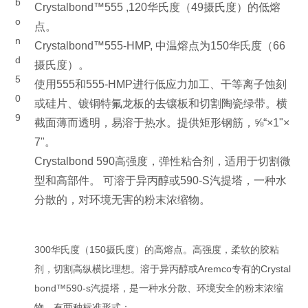
b
Crystalbond™555 ,120华氏度（49摄氏度）的低熔
o
点。
n
Crystalbond™555-HMP, 中温熔点为150华氏度（66
d
摄氏度）。
5
使用555和555-HMP进行低应力加工、干等离子蚀刻
0
或硅片、镀铜特氟龙板的去镶板和切割陶瓷绿带。横
9
截面薄而透明，易溶于热水。提供矩形钢筋，⅝“×1"×
7"。
Crystalbond 590高强度，弹性粘合剂，适用于切割微
型和高部件。 可溶于异丙醇或590-S汽提塔，一种水
分散的，对环境无害的粉末浓缩物。
300华氏度（150摄氏度）的高熔点。高强度，柔软的胶粘
剂，切割高纵横比理想。溶于异丙醇或Aremco专有的Crystal
bond™590-s汽提塔，是一种水分散、环境安全的粉末浓缩
物。有两种标准形式：