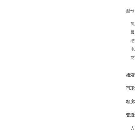
型号 
流
最
结
电
防
接液
再现
粘度
管道
入