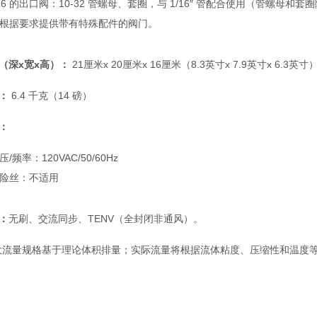
16 的出口阀：10-32 管螺母、套圈，与 1/16″ 管配合使用（管螺母和
根据要求提供带有特殊配件的阀门。
（深x宽x高）：
21厘米x 20厘米x 16厘米（8.3英寸x 7.9英寸x 6.3英寸
：
6.4 千克（14 磅）
：
压/频率：120VAC/50/60Hz
险丝：不适用
：
无刷、交流同步、TENV（全封闭非通风）。
大流量规格基于理论体积排量；实际流量将根据流体粘度、压缩性和温度