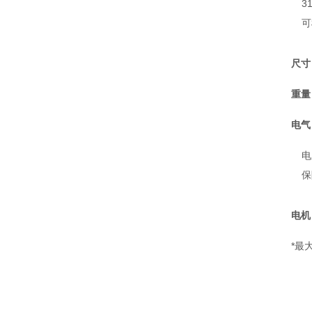
3
可
尺寸
重量
电气
电
保
电机
*最