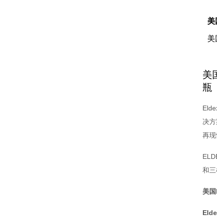
美
美
美国
瓶
El
决方
再现
ELD
和三
美国
Eld