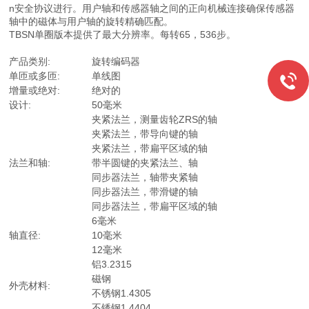
n安全协议进行。用户轴和传感器轴之间的正向机械连接确保传感器
轴中的磁体与用户轴的旋转精确匹配。
TBSN单圈版本提供了最大分辨率。每转65，536步。
产品类别:
旋转编码器
单匝或多匝:
单线图
增量或绝对:
绝对的
设计:
50毫米
夹紧法兰，测量齿轮ZRS的轴
夹紧法兰，带导向键的轴
夹紧法兰，带扁平区域的轴
法兰和轴:
带半圆键的夹紧法兰、轴
同步器法兰，轴带夹紧轴
同步器法兰，带滑键的轴
同步器法兰，带扁平区域的轴
6毫米
轴直径:
10毫米
12毫米
铝3.2315
磁钢
外壳材料:
不锈钢1.4305
不锈钢1.4404