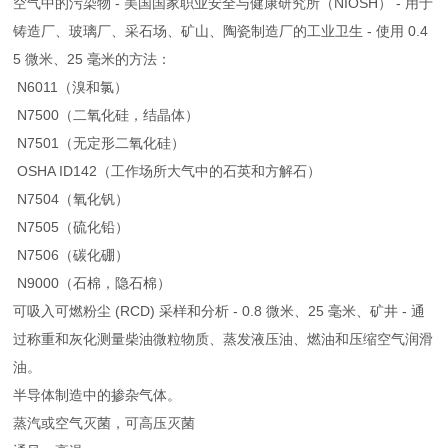
空气中的污染物 - 美国国家职业安全与健康研究所（NIOSH） - 用于
铸造厂、玻璃厂、采石场、矿山、陶瓷制造厂的工业卫生 - 使用 0.4
5 微米、25 毫米的方法：
N6011（溴和氯）
N7500（二氧化硅，结晶体）
N7501（无定形二氧化硅）
OSHA ID142（工作场所大气中的石英和方解石）
N7504（氧化钒）
N7505（硫化铅）
N7506（碳化硼）
N9000（石棉，隐石棉）
可吸入可燃粉尘 (RCD) 采样和分析 - 0.8 微米、25 毫米、矿井 - 通
过称重和灰化测量柴油微粒物质、蒸发液压油、燃油和压缩空气润滑
油。
半导体制造中的掺杂气体。
蒸汽或空气灭菌，可高压灭菌