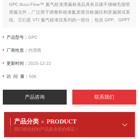
GPC Accu-Flow™ 氦气校准泄漏标准品具有压接不锈钢毛细管
泄漏元件，广泛用于调整和校准氦质谱仪检漏仪和泄漏测试系
统。它们是 VTI 氦气校准仪系列的一部分，包括 GPP、GPPT
和 CLP 型号。它们共同涵盖了从 E-12 到 E-2 atm-cc/sec 及更
大的各种泄漏率。VTI 的专家总是渴望帮助您为您的应用选择最
产品型号：
GPC
佳型号。
厂商性质：
代理商
更新时间：
2025-12-22
访 问 量：
506
产品咨询
联系我们
产品分类
PRODUCT
我们相信好的产品是信誉的保证！