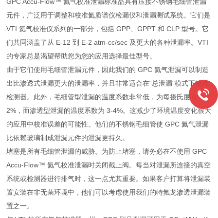
GPC Accu-Flow™ 氦气校准泄漏标准品具有压接不锈钢毛细管泄漏
元件，广泛用于调整和校准氦质谱仪检漏仪和泄漏测试系统。它们是
VTI 氦气校准仪系列的一部分，包括 GPP、GPPT 和 CLP 型号。它
们共同涵盖了从 E-12 到 E-2 atm-cc/sec 及更大的各种泄漏率。VTI
的专家总是渴望帮助您为您的应用选择最佳型号。
由于它们使用毛细管泄漏元件，因此我们的 GPC 氦气泄漏可以制造
出比渗透式泄漏更大的泄漏率，并且非常适合在“总泄漏"模式下校准
检测器。此外，毛细管型泄漏的温度系数非常低，为每摄氏度 0.
2%，而渗透型泄漏的温度系数为 3-4%。这减少了环境温度变化很大
的应用中校准误差的可能性。他们的不锈钢毛细管使 GPC 氦气泄漏
比依赖玻璃制成泄漏元件的泄漏更持久。
堵塞是所有毛细管泄漏的威胁。为防止堵塞，请务必在不使用 GPC
Accu-Flow™ 氦气校准泄漏时关闭截止阀。每当对泄漏所连接的真空
系统或检测器进行排气时，这一点尤其重要。如果客户打算将泄漏装
置安装在非无菌环境中，他们可以考虑使用我们的特氟龙渗透泄漏装
置之一。