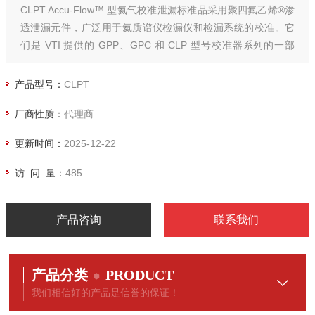
CLPT Accu-Flow™ 型氦气校准泄漏标准品采用聚四氟乙烯®渗
透泄漏元件，广泛用于氦质谱仪检漏仪和检漏系统的校准。它
们是 VTI 提供的 GPP、GPC 和 CLP 型号校准器系列的一部
分，涵盖从 E-12 到 E-3 atm-cc/sec
及更高的泄漏率。VTI 的专家总是渴望帮助您为您的应用选择最
产品型号：
CLPT
佳型号。
厂商性质：
代理商
更新时间：
2025-12-22
访 问 量：
485
产品咨询
联系我们
产品分类
PRODUCT
我们相信好的产品是信誉的保证！