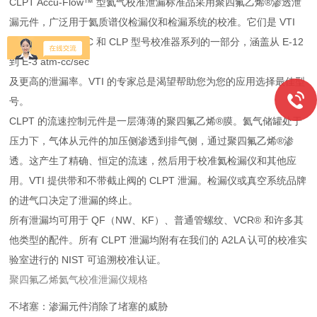
CLPT Accu-Flow™ 型氦气校准泄漏标准品采用聚四氟乙烯®渗透泄
漏元件，广泛用于氦质谱仪检漏仪和检漏系统的校准。它们是 VTI
提供的 GPP、GPC 和 CLP 型号校准器系列的一部分，涵盖从 E-12
到 E-3 atm-cc/sec
及更高的泄漏率。VTI 的专家总是渴望帮助您为您的应用选择最佳型
号。
CLPT 的流速控制元件是一层薄薄的聚四氟乙烯®膜。氦气储罐处于
压力下，气体从元件的加压侧渗透到排气侧，通过聚四氟乙烯®渗
透。这产生了精确、恒定的流速，然后用于校准氦检漏仪和其他应
用。VTI 提供带和不带截止阀的 CLPT 泄漏。检漏仪或真空系统品牌
的进气口决定了泄漏的终止。
所有泄漏均可用于 QF（NW、KF）、普通管螺纹、VCR® 和许多其
他类型的配件。所有 CLPT 泄漏均附有在我们的 A2LA 认可的校准实
验室进行的 NIST 可追溯校准认证。
聚四氟乙烯氦气校准泄漏仪规格
不堵塞：渗漏元件消除了堵塞的威胁