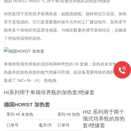
德国 HORST HI450 °C 用于单/双颈培养瓶的加热套/绝缘套
加热套用于加热技术玻璃容器，如圆底烧瓶、烧杯和法兰容器。加热
罩不是现成的。它们是需要额外操作元件的工厂建设组件。加热罩可
能有多个加热区和温度传感器。与相应数量的调节器相结合，这确保
了持续和温和的加热。
单颈和双颈培养瓶的顶部有两种类型的 HI 套膜：加热或未加热。加
热版本的加热表面的电气绝缘不防潮。该设备需要特殊的预防措施。
集成了 NiCr-Ni （K） 热电偶。
HI系列用于单颈培养瓶的加热套/绝缘套
德国HORST 加热套
HIZ 系列用于两个
系列 HI 未加热
系列 HI 加热
颈式培养瓶的加热
套/绝缘套
订单号
毫升/升
订单号