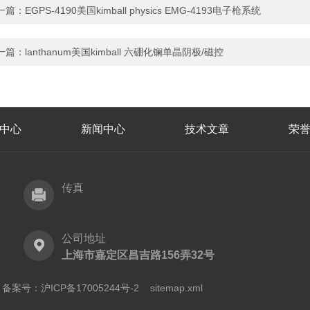
一篇：
EGPS-4190美国kimball physics EMG-4193电子枪系统
一篇：
lanthanum美国kimball 六硼化镧单晶阴极/磁控
中心
新闻中心
技术文章
荣
传真
公司地址
上海市嘉定区昌吉路156弄32号
有
备案号：沪ICP备17005244号-2
sitemap.xml