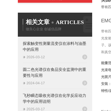
美国k
带有匹
EMG
相关文章
ARTICLES
做良心企业 创诚信品牌
带有匹
光发射
探索触变性测量流变仪在涂料与油墨
子。该
中的应用
和真
2026-03-12
能量
圆二色光谱仪在食品安全监测中的重
光束
要性与应用
光斑
2024-04-17
安装
特性/
飞秒瞬态吸收光谱仪在化学反应动力
学中的应用说明
2025-03-17