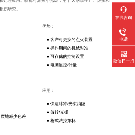
、空间物理和处理应用。喷枪可聚焦小光斑，用于 X 射线生产、焊接和
射损伤研究。
在线咨询
优势：
电话
● 客户可更换的点火装置
● 操作期间的机械对准
● 可存储的控制设置
微信扫一扫
● 电脑遥控/计量
应用：
● 快速脉冲/光束消隐
● 偏转/光栅
大限度地减少色差
● 枪式法拉第杯