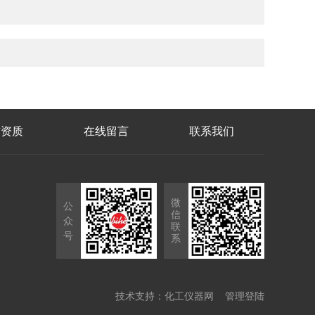
誉资质
在线留言
联系我们
微
公
信
众
联
号
系
技术支持：
化工仪器网
管理登陆