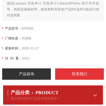
德国Lambda 导热率计 导热率计λ-MeterEP500e 用于对导热
率，热阻或隔热材料，建筑材料和其他产品的k值和U值进行绝
对值测量
产品型号：
EP500E
厂商性质：
代理商
更新时间：
2025-12-17
访 问 量：
3411
产品咨询
联系我们
产品分类
PRODUCT
我们相信好的产品是信誉的保证！