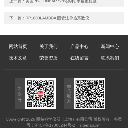
上一篇：
美国PBC LINEAR SPB(英制)单辊抱枕座
下一篇：
RP1000LAMBDA 圆管法导热系数仪
网站首页
关于我们
产品中心
新闻中心
技术文章
荣誉资质
在线留言
联系我们
微
公
信
众
联
号
系
Copyright©2026 皕赫科学仪器（上海）有限公司 版权所有
备案
号：沪ICP备17005244号-2
sitemap.xml