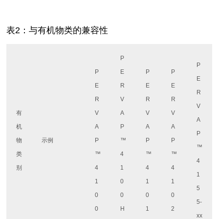
表2：与有机物类的兼容性
P
P
P
E
P
P
E
E
R
E
E
R
R
V
R
R
V
有
V
A
V
V
A
机
A
P
A
A
P
物
示例
P
™
P
P
™
类
™
4
™
™
4
别
4
1
4
4
1
1
0
1
1
5
0
0
0
0
5-
0
H
1
2
xx