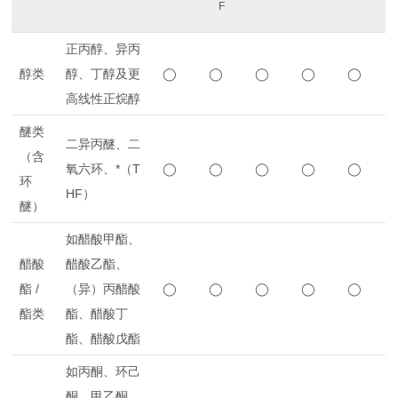
F
正丙醇、异丙
醇类
醇、丁醇及更
◯
◯
◯
◯
◯
高线性正烷醇
醚类
二异丙醚、二
（含
氧六环、*（T
◯
◯
◯
◯
◯
环
HF）
醚）
如醋酸甲酯、
醋酸
醋酸乙酯、
酯 /
（异）丙醋酸
◯
◯
◯
◯
◯
酯类
酯、醋酸丁
酯、醋酸戊酯
如丙酮、环己
酮、甲乙酮