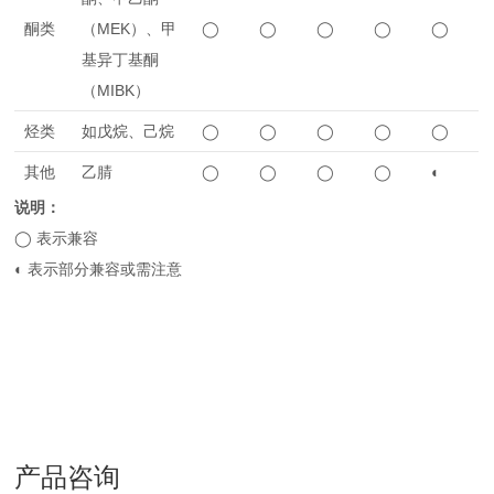
酮类
（MEK）、甲
◯
◯
◯
◯
◯
基异丁基酮
（MIBK）
烃类
如戊烷、己烷
◯
◯
◯
◯
◯
其他
乙腈
◯
◯
◯
◯
◐
说明：
◯ 表示兼容
◐ 表示部分兼容或需注意
产品咨询