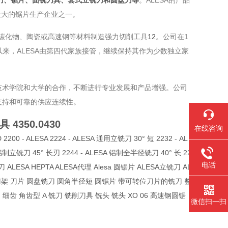
刀、锯片、面铣刀具、套式立铣刀和圆盘刀等
‌‌。ALESA的产品
大的锯片生产企业之一‌。
碳化物、陶瓷或高速钢等材料制造强力切削工具‌
1
2
。公司在1
以来，ALESA由第四代家族接管，继续保持其作为少数独立家
技术学院和大学的合作，不断进行专业发展和产品增强‌。公司
持和可靠的供应连续性‌。
刀具
4350.0430
在线咨询
 2200 - ALESA 2224 - ALESA 通用立铣刀 30° 短 2232 - AL
 铝制立铣刀 45° 长刃 2244 - ALESA 铝制全半径铣刀 40° 长 22
电话
铣刀 ALESA HEPTA ALESA代理 Alesa 圆锯片 ALESA立铣刀 AL
层 刀具 刀架 刀片 圆盘铣刀 圆角半径短 圆锯片 带可转位刀片的铣刀 整
细齿 角齿型 A 铣刀 铣削刀具 铣头 铣头 XO 06 高速钢圆锯
微信扫一扫