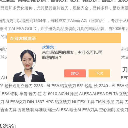
A
主要生产高精密切削刀具，包括铣刀、铰刀、切割刀片、圆锯片、立铣
高品质和多元化著称，尤其是其锯片铣刀，规格齐全，品种多样，是欧洲最
SA的历史可以追溯到1934年，当时成立了Alesa AG
（阿雷萨），专注于从
推出了ALESA GOLD
，并注册为高品质切削刀具的国际品牌。自2006年
的地位‌。
欢迎您！
ESA的产品广泛应用于各种材料加工中，以其高水平的技术专长和与国内外
来自局域网的朋友！有什么可以帮
全球60多个合作伙伴合作，旨在为瑞士和全球市场提供不错的工具、技术支
助您的吗？
瑞士 ALESA 切割/分割 
- ALESA DELTA 铣头 1306 - ALESA DELTA 立铣刀 1352 - ALESA SPEED
30° 超长通用立铣刀 2236 - ALESA 铝立铣刀 55° 锐边 长 2240 - ALESA
 ALESA 铝制 单齿 铣刀 短 右 6010 AlCrN 涂层 ALESA ALESA DELTA 立
铣刀 ALESA铰刀 DIN 1837 HPC 铝立铣刀 NUTEX 工具 TiAlN 涂
合金刀具 方肩铣削 标准版 瑞士ALESA 瑞士ALESA刀具 空心磨削 立铣刀 
品咨询