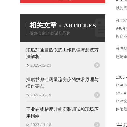
ALES
以其
ALE
相关文章
ARTICLES
946年
做良心企业 创诚信品牌
族企业
AL
绝热加速量热仪的工作原理与测试方
法解析
还与
2025-02-23
1303 
探索黏弹性测量流变仪的技术原理与
ESA 
操作要点
48 -
2024-06-19
ESA
体硬质
工业在线粘度计的安装调试和现场应
用指南
产
2023-11-18