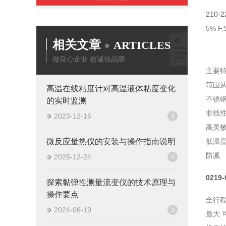
210-
5% 
相关文章
ARTICLES
做良心企业 创诚信品牌
主要
范围从 ±
高温在线粘度计对高温液体粘度变化
不锈
的实时监测
非线性度
2023-12-16
高灵
微反应量热仪的安装与操作指南说明
低温
防溅
2025-12-24
021
探索黏弹性测量流变仪的技术原理与
操作要点
全行程 ±
2024-06-19
最大 可用