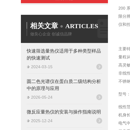
200 
限分
相关文章
仪和
ARTICLES
做良心企业 创诚信品牌
主要
快速筛选量热仪适用于多种类型样品
量程从 
的快速测试
高灵
2024-03-15
非线性度
圆二色光谱仪在蛋白质二级结构分析
不锈
中的原理与应用
型号：0
2026-05-24
线性范围 
微反应量热仪的安装与操作指南说明
机身长度
2025-12-24
电气中心