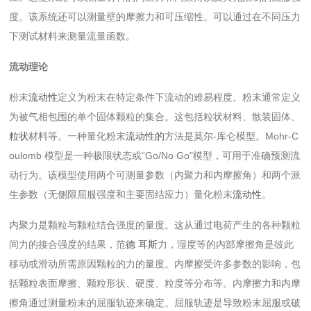
度。该系统还可以测量壁的摩擦力和可压缩性。可以通过在不同压力
下测试材料来测量流量函数。
流动理论
粉末
流动性
定义为粉末在特定条件下流动的难易程度。粉末通常定义
为被气相包围的单个固体颗粒的集合。这包括粒状材料、散装固体、
粒状
材料等。一种量化粉末
流动性的
方法是莫尔-库仑模型。Mohr-C
oulomb 模型是一种极限状态或“Go/No Go"模型，可用于准确预测流
动行为。该模型使用两个可测量参数（内聚力和内摩擦角）和两个派
生参数（无侧限屈服强度和主要固结应力）量化粉末
流动性
。
内聚力是颗粒与颗粒结合强度的量度。这从通过电荷产生的各种颗粒
间力的接合强度的结果，范
德
耳斯
力，湿度等的内部摩擦角是彼此
移动或滑动所需原因颗粒的力的量度。内摩擦受许多参数的影响，包
括颗粒表面摩擦、颗粒形状、硬度、粒度等分布等。内摩擦力和内摩
擦角通过测量粉末的屈服轨迹来确定。屈服轨迹是导致粉末屈服或破