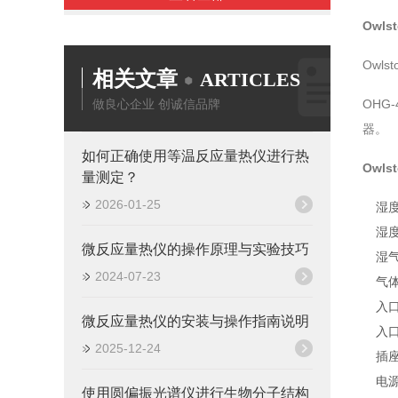
Owl
Owl
相关文章
ARTICLES
做良心企业 创诚信品牌
OHG
器。
如何正确使用等温反应量热仪进行热
Owls
量测定？
2026-01-25
湿度
湿度
微反应量热仪的操作原理与实验技巧
湿气
2024-07-23
气
入口
微反应量热仪的安装与操作指南说明
入口
2025-12-24
插座
电源
使用圆偏振光谱仪进行生物分子结构