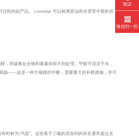
电话
过程的副产品。 Lonestar 可以检测原油和水背景中胺的存
微信扫一扫
甲醇，而碳氢化合物和毒素则得不到处理。甲醇可混溶于水，
的风险——这是一种大规模的中断，需要重大的补救措施，并可
程有时称为“汽提"。这些基于三嗪的添加剂的存在通常超过去