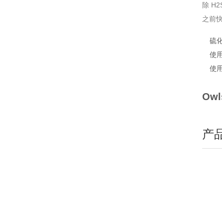
除 H
之前
硫
使
使用
Ow
产