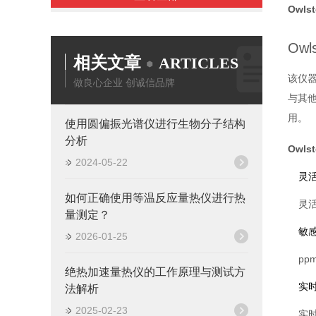
Owls
Ow
相关文章
ARTICLES
该仪器
做良心企业 创诚信品牌
与其他
用。
使用圆偏振光谱仪进行生物分子结构
分析
Owls
2024-05-22
灵
如何正确使用等温反应量热仪进行热
灵
量测定？
敏
2026-01-25
pp
绝热加速量热仪的工作原理与测试方
实
法解析
2025-02-23
实