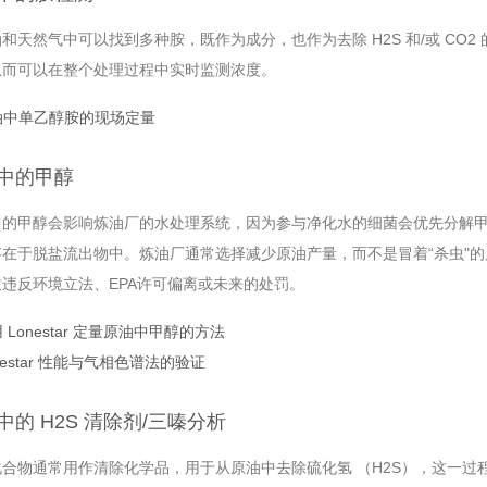
和天然气中可以找到多种胺，既作为成分，也作为去除 H2S 和/或 CO2 的
从而可以在整个处理过程中实时监测浓度。
油中单乙醇胺的现场定量
中的甲醇
中的甲醇会影响炼油厂的水处理系统，因为参与净化水的细菌会优先分解
存在于脱盐流出物中。炼油厂通常选择减少原油产量，而不是冒着“杀虫"
违反环境立法、EPA许可偏离或未来的处罚。
 Lonestar 定量原油中甲醇的方法
nestar 性能与气相色谱法的验证
中的 H2S 清除剂/三嗪分析
合物通常用作清除化学品，用于从原油中去除硫化氢 （H2S），这一过