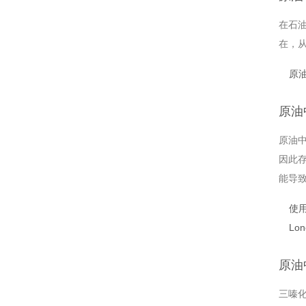
在石油
在，
原
原油
原油
因此
能导致
使用
Lo
原油
三嗪化