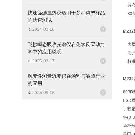
兼容
快速筛选量热仪适用于多种类型样品
3
的快速测试
2024-03-15
M23
飞秒瞬态吸收光谱仪在化学反应动力
大
学中的应用说明
用
2025-03-17
校
触变性测量流变仪在涂料与油墨行业
M23
的应用
803B
2025-08-18
ESD模
手套箱
杯(3
荷板分
美国El