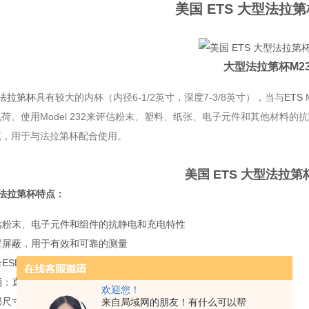
美国 ETS 大型法拉
大型法拉第杯
M2
法拉第杯
具有较大的内杯（内径6-1/2英寸，深度7-3/8英寸），当与
ETS
荷。使用Model 232来评估粉末、塑料、纸张、电子元件和其他材料
缆，用于与法拉第杯配合使用。
美国 ETS 大型法拉第
2法拉第杯特点：
估粉末、电子元件和组件的抗静电和充电特性
壁屏蔽，用于有效和可靠的测量
ESD协会、EIA和其他行业标准的测试 尺寸：
：直径6-1/2英寸 x 深度7-3/8英寸
欢迎您！
尺寸：直径10英寸 x 高度11英寸
来自局域网的朋友！有什么可以帮