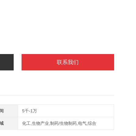
联系我们
间
5千-1万
域
化工,生物产业,制药/生物制药,电气,综合