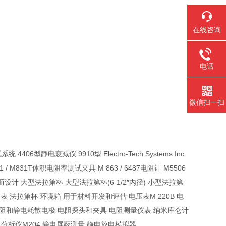
在线咨询
电话
微信扫一扫
6型静电衰减仪 9910型 Electro-Tech Systems Inc
 / M831T体积电阻率测试夹具 M 863 / 6487电阻计 M5506
用而设计 大型法拉第杯 大型法拉第杯(6-1/2″内径) 小型法拉第
仪表 法拉第杯 环境箱 用于材料开发和评估 电压表M 220B 电
电阻和静电耗散电极 电阻探头和夹具 电阻测量仪表 纳米库仑计
C ETS 静电分析仪M204 静电屏蔽测量 静电放电模拟器