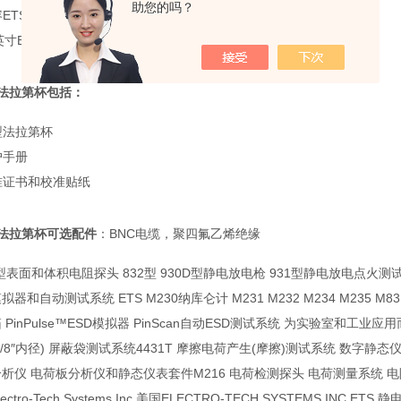
助您的吗？
ETS Model 230纳库仑计 可选配件：
6英寸BNC-BNC电缆，聚四氟乙烯绝缘，可最小化泄漏和测量误差
2法拉第杯包括：
型法拉第杯
户手册
准证书和校准贴纸
2法拉第杯可选配件
：BNC电缆，聚四氟乙烯绝缘
型表面和体积电阻探头 832型 930D型静电放电枪 931型静电放电点火测试系统 440
拟器和自动测试系统 ETS M230纳库仑计 M231 M232 M234 M235 M831
 PinPulse™ESD模拟器 PinScan自动ESD测试系统 为实验室和工业应
-3/8″内径) 屏蔽袋测试系统4431T 摩擦电荷产生(摩擦)测试系统 数字静态
析仪 电荷板分析仪和静态仪表套件M216 电荷检测探头 电荷测量系统 
ectro-Tech Systems Inc 美国ELECTRO-TECH SYSTEMS IN