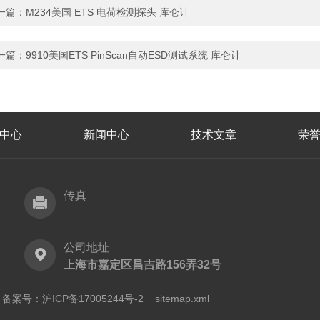
一篇：
M234美国 ETS 电荷检测探头 库仑计
一篇：
9910美国ETS PinScan自动ESD测试系统 库仑计
中心
新闻中心
技术文章
荣
传真
公司地址
上海市嘉定区昌吉路156弄32号
有
备案号：沪ICP备17005244号-2
sitemap.xml