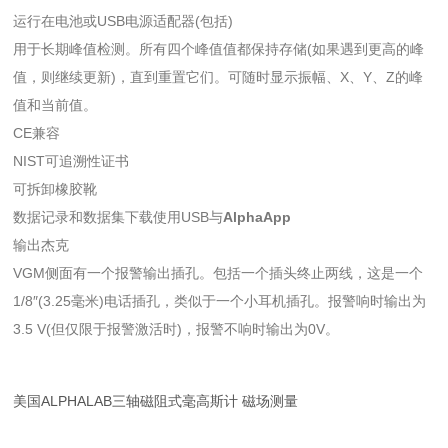
运行在电池或USB电源适配器(包括)
用于长期峰值检测。所有四个峰值值都保持存储(如果遇到更高的峰
值，则继续更新)，直到重置它们。可随时显示振幅、X、Y、Z的峰
值和当前值。
CE兼容
NIST可追溯性证书
可拆卸橡胶靴
数据记录和数据集下载使用USB与
AlphaApp
输出杰克
VGM侧面有一个报警输出插孔。包括一个插头终止两线，这是一个
1/8″(3.25毫米)电话插孔，类似于一个小耳机插孔。报警响时输出为
3.5 V(但仅限于报警激活时)，报警不响时输出为0V。
美国ALPHALAB三轴磁阻式毫高斯计 磁场测量