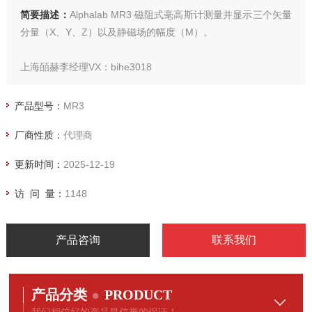
简要描述：
Alphalab MR3 磁阻式毫高斯计测量并显示三个矢量
分量（X、Y、Z）以及静磁场的幅度（M）。
上海皕赫李经理VX：bihe3018
电I73I7355928
美国ALPHALAB三轴磁阻式毫高斯计 磁场测量
产品型号：
MR3
厂商性质：
代理商
更新时间：
2025-12-19
访 问 量：
1148
产品咨询
联系我们
产品分类
PRODUCT