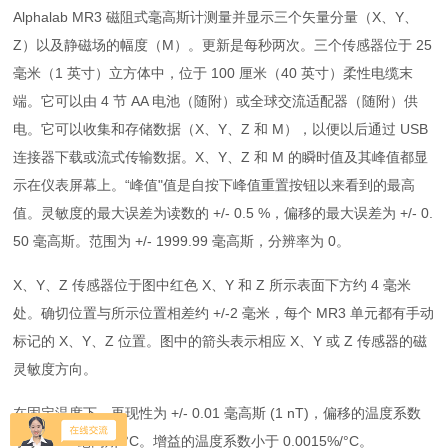
Alphalab MR3 磁阻式毫高斯计测量并显示三个矢量分量（X、Y、
Z）以及静磁场的幅度（M）。更新是每秒两次。三个传感器位于 25
毫米（1 英寸）立方体中，位于 100 厘米（40 英寸）柔性电缆末
端。它可以由 4 节 AA 电池（随附）或全球交流适配器（随附）供
电。它可以收集和存储数据（X、Y、Z 和 M），以便以后通过 USB
连接器下载或流式传输数据。X、Y、Z 和 M 的瞬时值及其峰值都显
示在仪表屏幕上。“峰值"值是自按下峰值重置按钮以来看到的最高
值。灵敏度的最大误差为读数的 +/- 0.5 %，偏移的最大误差为 +/- 0.
50 毫高斯。范围为 +/- 1999.99 毫高斯，分辨率为 0。
X、Y、Z 传感器位于图中红色 X、Y 和 Z 所示表面下方约 4 毫米
处。确切位置与所示位置相差约 +/-2 毫米，每个 MR3 单元都有手动
标记的 X、Y、Z 位置。图中的箭头表示相应 X、Y 或 Z 传感器的磁
灵敏度方向。
在固定温度下，再现性为 +/- 0.01 毫高斯 (1 nT)，偏移的温度系数
小于 0.01 毫高斯/°C。增益的温度系数小于 0.0015%/°C。