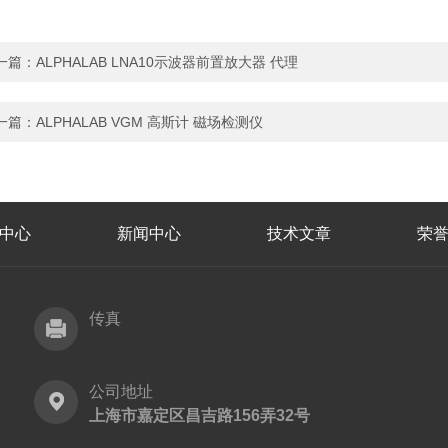
一篇：
ALPHALAB LNA10示波器前置放大器 代理
一篇：
ALPHALAB VGM 高斯计 磁场检测仪
中心
新闻中心
技术文章
荣
传真
公司地址
上海市嘉定区昌吉路156弄32号