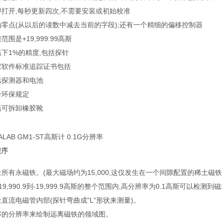
即打开,每秒更新四次,不需要安装或初始校准
动零点(从以后的读数中减去当前的字段);还有一个精细的偏移控制器
范围是+19,999.99高斯
温下1%的精度,包括探针
家软件标准追踪证书包括
括探测器和电池
合环保规定
括可拆卸橡胶靴
ALAB GM1-ST高斯计 0.1G分辨率
程序
所有永磁铁。(最大磁场约为15,000,这仅发生在一个间隙配置的稀土磁铁
19,990.9到-19,999.9高斯的整个范围内,高分辨率为0.1高斯可以检测
直流电磁管内部(探针弯曲成"L"形状来测量)。
够的分辨率来绘制远离磁铁的领域图。