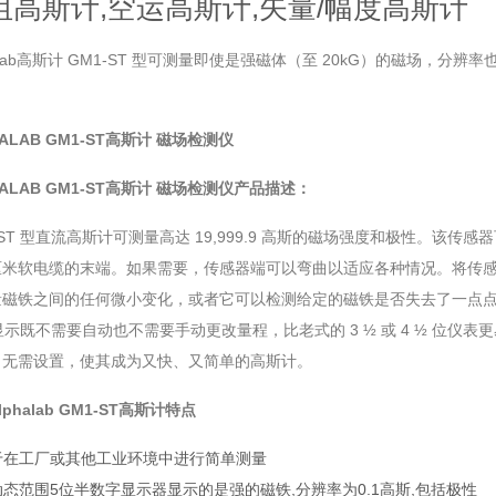
阻高斯计,空运高斯计,矢量/幅度高斯计
halab高斯计 GM1-ST 型可测量即使是强磁体（至 20kG）的磁场，
HALAB GM1-ST高斯计 磁场检测仪
HALAB GM1-ST高斯计 磁场检测仪产品描述：
-ST 型直流高斯计可测量高达 19,999.9 高斯的磁场强度和极性。该传感器
 厘米软电缆的末端。如果需要，传感器端可以弯曲以适应各种情况。将传感
量磁铁之间的任何微小变化，或者它可以检测给定的磁铁是否失去了一点点强
显示既不需要自动也不需要手动更改量程，比老式的 3 ½ 或 4 ½ 位仪
。无需设置，使其成为又快、又简单的高斯计。
phalab GM1-ST高斯计特点
于在工厂或其他工业环境中进行简单测量
动态范围5位半数字显示器显示的是强的磁铁,分辨率为0.1高斯,包括极性