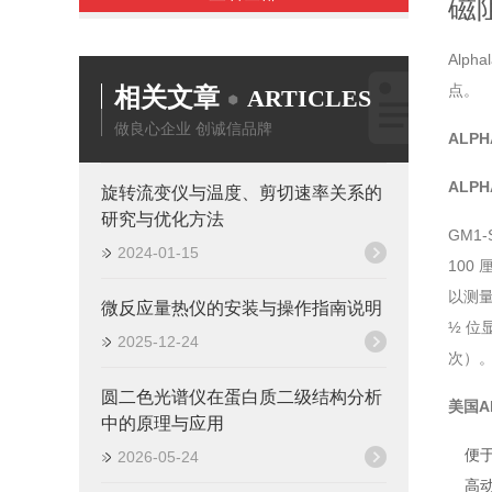
磁
Alp
点。
相关文章
ARTICLES
做良心企业 创诚信品牌
ALP
ALP
旋转流变仪与温度、剪切速率关系的
研究与优化方法
GM1
2024-01-15
100
以测
微反应量热仪的安装与操作指南说明
½ 位
2025-12-24
次）
圆二色光谱仪在蛋白质二级结构分析
美国Al
中的原理与应用
便
2026-05-24
高