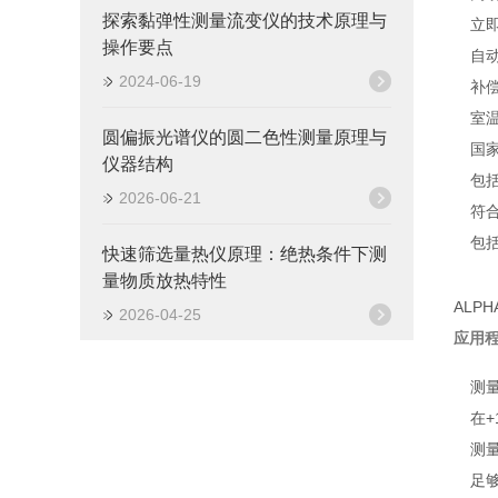
探索黏弹性测量流变仪的技术原理与
立
操作要点
自
2024-06-19
补偿
室
圆偏振光谱仪的圆二色性测量原理与
国
仪器结构
包
2026-06-21
符
包
快速筛选量热仪原理：绝热条件下测
量物质放热特性
ALPH
2026-04-25
应用
测量
在+
测量
足