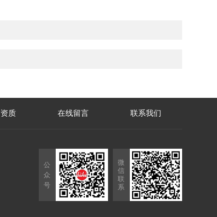
誉资质
在线留言
联系我们
微
公
信
众
联
号
系