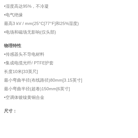
•湿度高达95%，不冷凝
•电气绝缘
最高3 kV / mm(25°C[77°F]和25%湿度)
•电场和磁场无影响(仅头部)
物理特性
•传感器头不导电材料
•集成电缆光纤/ PTFE护套
长度10米[33英尺]
最小弯曲半径(布线路径)80mm[3.15英寸]
最小弯曲半径(超卷)150mm[6英寸]
•空调体镀镍黄铜合金
尺寸：