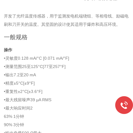
开发了光纤温度传感器，用于监测发电机端绕组、等相母线、励磁电
刷和刀开关的温度。其坚固的设计使其适用于爆炸和高压环境。
一般规格
操作
•灵敏度0.128 mA/°C [0.071 mA/°F]
•测量范围25至125°C[77至257°F]
•输出7.2至20 mA
•精度±5°C[±9°F]
•重复性±2°C[±3.6°F]
•最大残留噪声39 μA RMS
•最大响应时间2
63% 1分钟
90% 3分钟