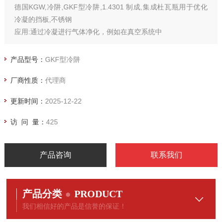
德国KGW,冷阱,GKF型冷阱,1.4301 制成,集成杜瓦瓶用于优化
冷凝的挡板,不锈钢
应用:通过冷凝进行气体净化，例如在真空系统中
联系张经理：I872I868549
产品型号：
GKF型冷阱
厂商性质：
代理商
更新时间：
2025-12-22
访 问 量：
425
产品咨询
联系我们
产品分类
PRODUCT
我们相信好的产品是信誉的保证！