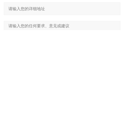
请输入计算结果（填写阿拉伯数字），如：三加四=7
上一篇：
optel便携式超声波空化仪