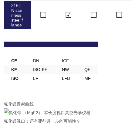
316L
N stai
☐
☑
☐
☐
nless
steel f
lange
Our flanges may have a different name for you:
CF
DN
ICF
KF
ISO-KF
NW
QF
ISO
LF
LFB
MF
氟化镁透射曲线
氟化镁视口：还有哪些进一步的可能性？