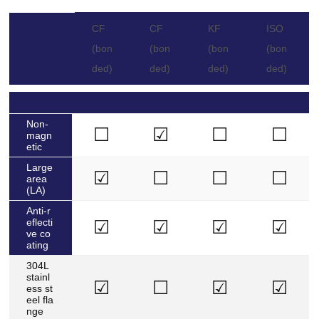
CF
CF
KF
ISO
(bon
(bon
(bon
(bon
ded)
ded)
ded)
ded)
Non-
☐
☑
☐
☐
magn
etic
Large
☑
☐
☐
☐
area
(LA)
Anti-r
eflecti
☑
☑
☑
☑
ve co
ating
304L
stainl
☑
☐
☑
☑
ess st
eel fla
nge