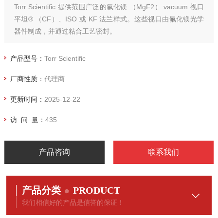
Torr Scientific 提供范围广泛的氟化镁 （MgF2） vacuum 视口
平坦® （CF）、ISO 或 KF 法兰样式。这些视口由氟化镁光学
器件制成，并通过粘合工艺密封。
氟化镁视口因其硬度和出色的宽带光传输 而被用于一系列应
用。范围从真空紫外 （VUV） 到近红外 （IR）。
产品型号：
Torr Scientific
厂商性质：
代理商
更新时间：
2025-12-22
访 问 量：
435
产品咨询
联系我们
产品分类
PRODUCT
我们相信好的产品是信誉的保证！