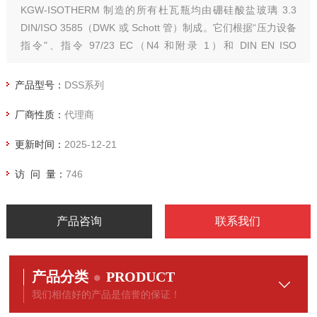
KGW-ISOTHERM 制造的所有杜瓦瓶均由硼硅酸盐玻璃 3.3
DIN/ISO 3585（DWK 或 Schott 管）制成。它们根据“压力设备
指令"、指令 97/23 EC（N4 和附录 1）和 DIN EN ISO
16496“真空绝缘设备"制造。
产品型号：
DSS系列
厂商性质：
代理商
更新时间：
2025-12-21
访 问 量：
746
产品咨询
联系我们
产品分类
PRODUCT
我们相信好的产品是信誉的保证！