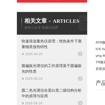
相关文章
ARTICLES
做良心企业 创诚信品牌
快速筛选量热仪原理：绝热条件下测
ATR微
量物质放热特性
ICK 
2026-04-25
ying
TR微
圆偏振光谱仪的工作原理基于圆偏振
反射反
光的性质
2025-06-16
产
圆二色光谱仪在蛋白质二级结构分析
中的原理与应用
2026-05-24