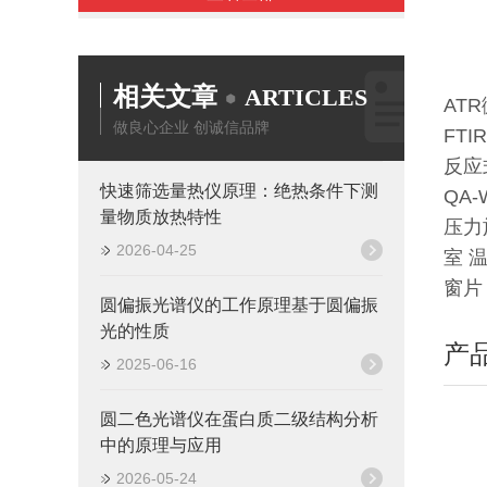
相关文章
ARTICLES
ATR
做良心企业 创诚信品牌
FTI
反应式
快速筛选量热仪原理：绝热条件下测
QA-
量物质放热特性
压力
2026-04-25
室 温
窗片
圆偏振光谱仪的工作原理基于圆偏振
光的性质
产
2025-06-16
圆二色光谱仪在蛋白质二级结构分析
中的原理与应用
2026-05-24