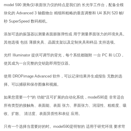
model 590 测角仪/表面张力仪的特点是我们的 长光学工作台，配备全模
块化的 Advanced 3 轴载物台 精细和粗略的垂直调整和 U4 系列 520 帧/
秒 SuperSpeed 数码相机。
添加可选的振荡器以测量表面膨胀弹性或 用于测量界面张力的环境夹具。
其他选项 包括 薄膜夹具、晶圆支架以及定制夹具和样品 支持选项。
光纤 Illuminator 提供可调节的背光，每个系统都随附 一台 PC 和 LCD，
使其成为一台完整的交钥匙即用型仪器。
使用 DROPimage Advanced 软件，可以记录结果并生成报告 无数的选
择。可以捕获和保存图像和视频。
如果您需要一个*的 功能*且可扩展的自动化系统，model590是 非常适合
所有类型的接触角、表面能、表面 张力、界面张力、润湿性、粗糙度、吸
收、扩散、 清洁度、表面异质性和表征 应用。
只有一个选择当需要好的时。model590是明智的 适用于研究环境 要求苛