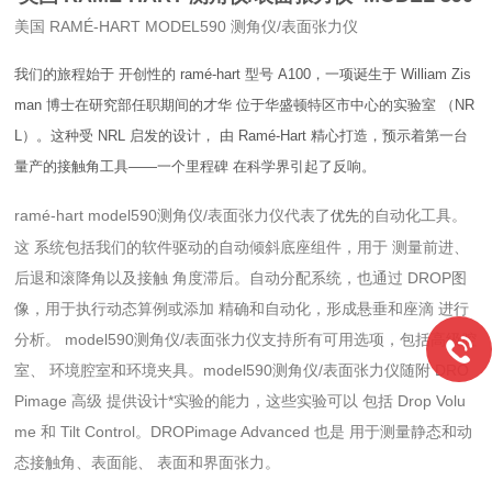
美国 RAMÉ-HART MODEL590 测角仪/表面张力仪
我们的旅程始于 开创性的 ramé-hart 型号 A100，一项诞生于 William Zis
man 博士在研究部任职期间的才华 位于华盛顿特区市中心的实验室 （NR
L）。这种受 NRL 启发的设计， 由 Ramé-Hart 精心打造，预示着第一台
量产的接触角工具——一个里程碑 在科学界引起了反响。
ramé-hart model590测角仪/表面张力仪代表了
的自动化工具。
优先
这 系统包括我们的软件驱动的自动倾斜底座组件，用于 测量前进、
后退和滚降角以及接触 角度滞后。自动分配系统，也通过 DROP图
像，用于执行动态算例或添加 精确和自动化，形成悬垂和座滴 进行
分析。 model590测角仪/表面张力仪支持所有可用选项，包括高级腔
室、 环境腔室和环境夹具。model590测角仪/表面张力仪随附 DRO
Pimage 高级 提供设计*实验的能力，这些实验可以 包括 Drop Volu
me 和 Tilt Control。DROPimage Advanced 也是 用于测量静态和动
态接触角、表面能、 表面和界面张力。