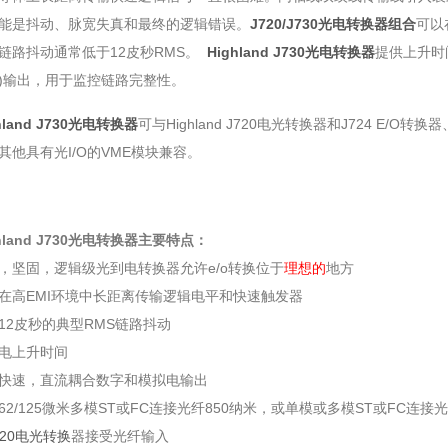
能是抖动、脉宽失真和最终的逻辑错误。
J720/J730光电转换器组合
可以
链路抖动通常低于12皮秒RMS。
Highland J730光电转换器
提供上升时间
)输出，用于监控链路完整性。
hland J730光电转换器
可与Highland J720电光转换器和J724 E/
其他具有光I/O的VME模块兼容。
hland J730光电转换器主要
特点：
，坚固，逻辑级光到电转换器允许e/o转换位于
理想的
地方
在高EMI环境中长距离传输逻辑电平和快速触发器
12皮秒的典型RMS链路抖动
电上升时间
快速，直流耦合数字和模拟电输出
62/125微米多模ST或FC连接光纤850纳米，或单模或多模ST或FC连接光纤
720电光转换
器接受光纤输入