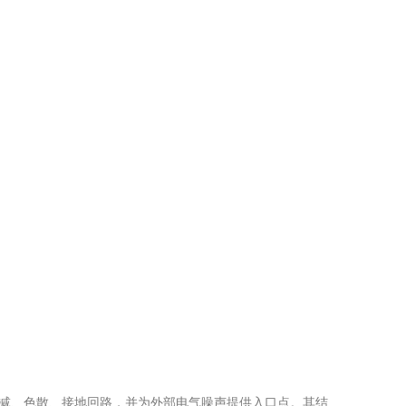
减、色散、接地回路，并为外部电气噪声提供入口点。其结