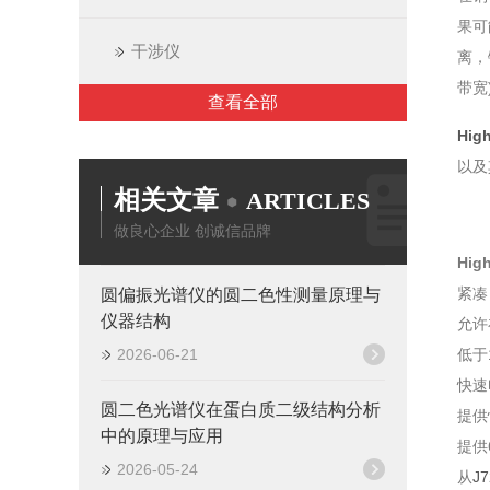
果可
干涉仪
离，
带宽
查看全部
Hig
以及
相关文章
ARTICLES
做良心企业 创诚信品牌
Hig
紧凑
圆偏振光谱仪的圆二色性测量原理与
仪器结构
允许
2026-06-21
低于
快速
圆二色光谱仪在蛋白质二级结构分析
提供
中的原理与应用
提供
2026-05-24
从
J