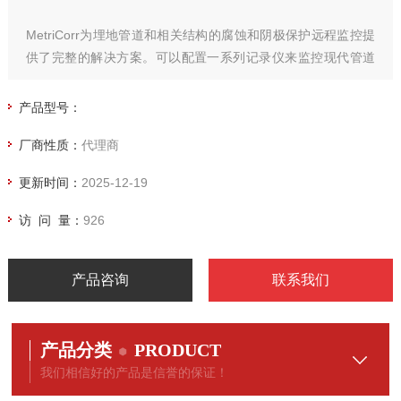
MetriCorr为埋地管道和相关结构的腐蚀和阴极保护远程监控提
供了完整的解决方案。可以配置一系列记录仪来监控现代管道
腐蚀和阴极保护操作的各个方面，从整流器和阳极到在强交流
或直流干扰下的最小涂层缺陷（探头）。
产品型号：
厂商性质：
代理商
更新时间：
2025-12-19
访 问 量：
926
产品咨询
联系我们
产品分类
PRODUCT
我们相信好的产品是信誉的保证！