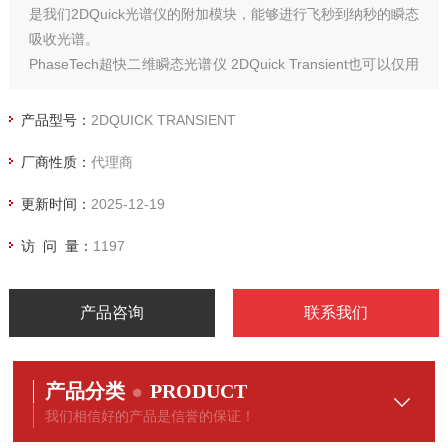
是我们2DQuick光谱仪的附加模块，能够进行飞秒到纳秒的瞬态
吸收光谱。
PhaseTech超快二维瞬态光谱仪 2DQuick Transient也可以仅用
于瞬态吸收，不具有2D功能，可在未来升级为2D光谱。
PHASETECH超快二维瞬态光谱仪
产品型号：
2DQUICK TRANSIENT
厂商性质：
代理商
更新时间：
2025-12-19
访 问 量：
1197
产品咨询
联系我们
产品分类
PRODUCT
我们相信好的产品是信誉的保证！