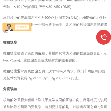
例如，λ/10 (PV)的值对应于λ/30-λ/50 (RMS)。
本目录中的表单偏差至少对90%的区域有效(类型)。>95%)的元件外
部尺寸。如果只使用一小部分透明光圈，则相应的形状偏差将显着降
低。
微粗糙度
微粗糙度描述了表面的偏差，其横向尺寸为光波的数量级或更低 (i.e.
typ. <1µm)。这些偏差是造成散射光的主要原因。
微粗糙度通常用表面偏差的二次平均Rq来表示。我们车间使用的抛
光技术允许获得R
<1nm (typ. R
<0,5 nm).的值。
q
q
角度误差
棱镜的效果很大程度上取决于光学表面的正确方向。所需精度的说明
通常比最初预期的要复杂。特别要注意的是，对棱镜表面之间的角度