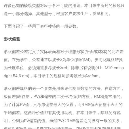
许多已知的棱镜类型对应于各种可能的用途。本目录中所列的棱镜只
是一小部分选择。其他型号可根据客户要求生产，质量相同。
下面介绍了一些用于表征棱镜的一般参数。
形状偏差
形状偏差公差定义了实际表面相对于理想形状(平面或球体)的允许差
值。在光学中，公差通常以波长λ为单位(例如λ/4)。要将此规格转换
为长度单位，必须知道参考波长λref。除非另有说明(d.h. λ/10 entsp
right 54,6 nm)，本目录中的规格均参考波长为λrefnm。
形状偏差规格的另一个参数是用来评估测量数据的方法。在这方面，
极值差(峰谷差，PV)和偏差的二次平均值(均方根，RMS)是常用的。
为了计算PV值，只考虑偏差最大的位置，而RMS值表征整个表面的
平均偏差。这两种价值都有其使用动机。在本目录中，除非另有说
明，否则为PV偏差的值。虽然PV和RMS偏差之间没有一般的关系，
但可以假设对于大多数实际出现的表面，RMS偏差比PV值低3-5倍。