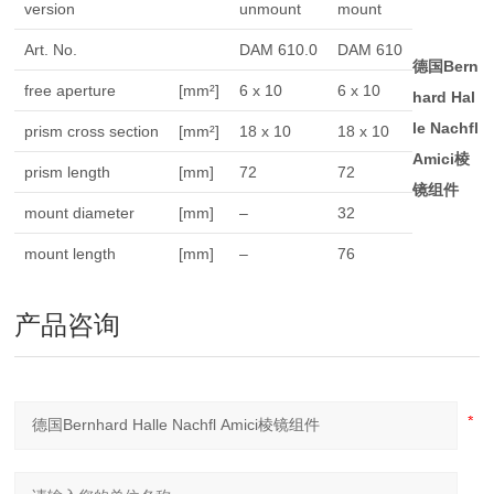
version
unmount
mount
Art. No.
DAM 610.0
DAM 610
德国Bern
free aperture
[mm²]
6 x 10
6 x 10
hard Hal
le Nachfl
prism cross section
[mm²]
18 x 10
18 x 10
Amici棱
prism length
[mm]
72
72
镜组件
mount diameter
[mm]
–
32
mount length
[mm]
–
76
产品咨询