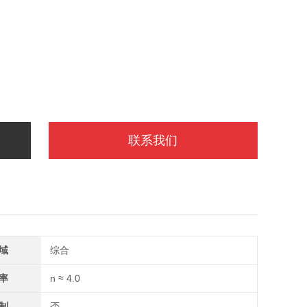
联系我们
域
综合
率
n ≈ 4.0
制
否