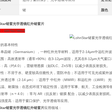
材
锗
颜色
nStar锗窗光学透镜红外锗窗片
l3975179013
片的基本特性
单晶锗（Germanium），一种红外光学材料，适用于2-14μm中远红外
围：高效透射率（通常>90%）在3-12μm波段，尤其在8-12μm大气窗
：高（约4.0），需镀增透膜（如DLC、ZnS等）以减少表面反射损失。
特性：不溶于水、硬度较高但脆性大，需防冲击；不适用于可见光或紫外
红外透过率（2-14 μm）：适用于 中红外（MWIR）和远红外（LWIR
耐高温、耐腐蚀：在恶劣环境下稳定性强，适用于军事、航天、工业检测等
折射率（n ≈ 4.0）：常与 AR（抗反射）镀膜 配合，以减少表面反射损耗
机械强度高：适用于窗口保护、光学透镜等应用。
nStar锗窗光学透镜红外锗窗片
应用领域：