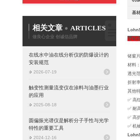
基
相关文章
ARTICLES
Loh
做良心企业 创诚信品牌
雷经理：
在线水中油在线分析仪的防爆设计的
锗窗
安装规范
材料：
2026-07-19
透光范
折射率
触变性测量流变仪在涂料与油墨行业
其他
的应用
✅ 高
2025-08-18
✅ 
✅ 高
圆偏振光谱仪是解析分子手性与光学
✅ 
特性的重要工具
Loh
2024-12-16