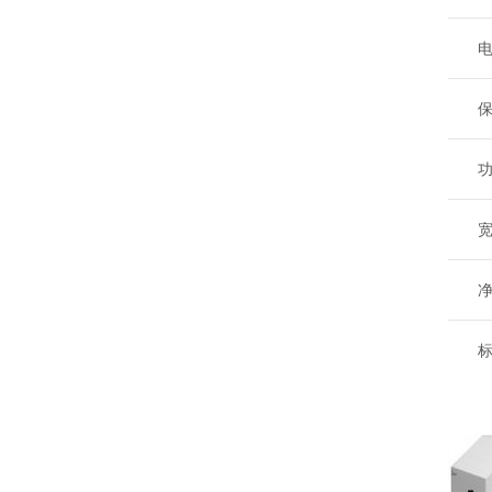
电
保
功
宽
净
标