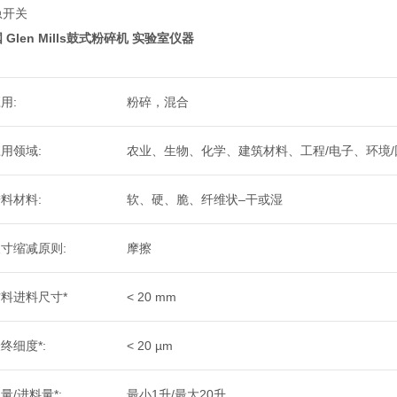
急开关
 Glen Mills鼓式粉碎机 实验室仪器
用:
粉碎，混合
用领域:
农业、生物、化学、建筑材料、工程/电子、环境/
料材料:
软、硬、脆、纤维状–干或湿
寸缩减原则:
摩擦
料进料尺寸*
< 20 mm
终细度*:
< 20 µm
量/进料量*:
最小1升/最大20升