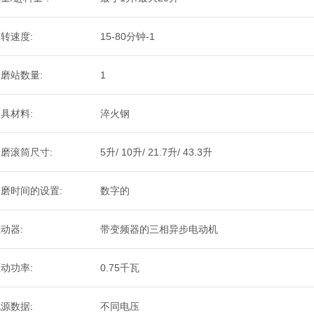
转速度:
15-80分钟-1
磨站数量:
1
具材料:
淬火钢
磨滚筒尺寸:
5升/ 10升/ 21.7升/ 43.3升
磨时间的设置:
数字的
动器:
带变频器的三相异步电动机
动功率:
0.75千瓦
源数据:
不同电压