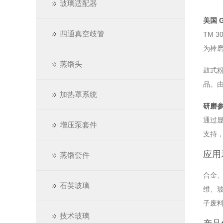
玻璃适配器
美国 
四通真空歧管
TM
为棒
蒸馏头
鼓式
品。
加热罩系统
研磨参
通过
增压泵套件
支持
应用
蒸馏套件
合金
石英玻璃
维、
子废
技术玻璃