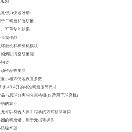
优势
批量强力快速研磨
用于干研磨和湿研磨
速、可重复的结果
合长期作战
供球磨机和棒磨机模块
松倾斜以清空研磨罐
心钢架
移动样品收集器
过显示器方便地设置参数
升到43.4升的标准研磨滚筒尺寸
样品与磨球分离的分离格栅(仅适用于球磨机)
手柄的漏斗
轨允许以符合人体工程学的方式移除滚筒
垫圈的研磨罐，用于无损耗操作
心防噪音罩