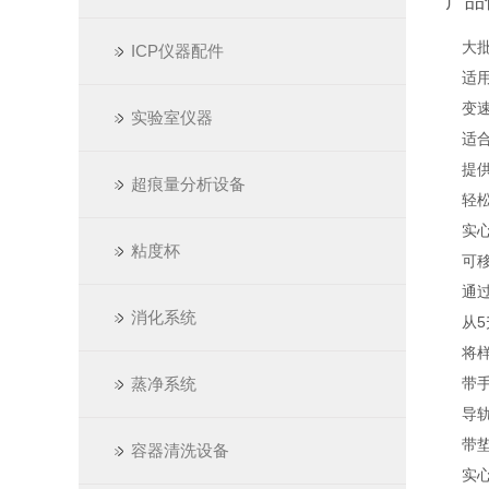
产品
大
ICP仪器配件
适
变
实验室仪器
适
提
超痕量分析设备
轻
实
粘度杯
可
通
消化系统
从5
将
蒸净系统
带
导
带
容器清洗设备
实