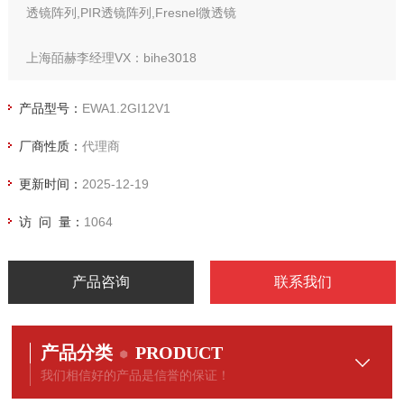
透镜阵列,PIR透镜阵列,Fresnel微透镜
上海皕赫李经理VX：bihe3018
电：I73I7355928
产品型号：
EWA1.2GI12V1
Fresnel Technologies 菲涅耳透镜阵列
厂商性质：
代理商
更新时间：
2025-12-19
访 问 量：
1064
产品咨询
联系我们
产品分类
PRODUCT
我们相信好的产品是信誉的保证！