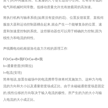
英寸)闭环伺服应用。它紧凑的尺寸使它适合小空间。它有非常低的
电气和机械时间常数。低移动质量允许光有效载荷的高加速。
将执行机构与轴承系统(如果没有提供的话)、位置反馈装置、直线伺
服放大器和运动控制器耦合起来,就会产生一个能够复杂的位置、速
度和加速度控制的系统。这些驱动器也可以用于精确的力控制,因为
线性力和电流的特性。
声线圈电动机根据洛伦兹力方程的原理工作:
F
O
r
C
e
=
B
×
我
FOrCe=B×我
b=通量密度(特斯拉)
I=电流(安培)
简单地说,放置在磁场中的电流携带导体将对其施加力。这种力与电
流的方向和大小以及通量密度场成正比。由于永磁磁通密度场是固定
的,线性位移的方向取决于输入电流的极性。所产生的力的大小与输
入电流的大小成正比。