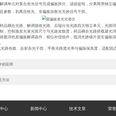
解调单元对复合发光信号完成偏振拆分、滤波提纯，分离两类独立
征参数，剥离自然光、非偏振杂散光无效信号干扰。
品耦合光路、解调接收光路、后端分光光路四大独立单元，光路同
制，控制激发光束光斑尺寸与光路发散度；样品耦合光路搭载避光
搭载消色差偏振解调器件、相位补偿组件，抵消光路镜片原生偏振
。
路色散、反射杂光干扰，平衡光路透光率与偏振保真度，适配固态
中的应用
正方法
中心
新闻中心
技术文章
荣