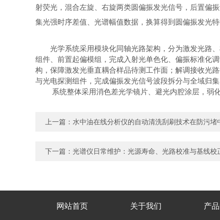
射荧光，混合左旋、右旋两类圆偏振发光信号，后置偏振
集光强时序差值、光谱幅值数据，换算得到圆偏振发光特
光学系统采用模块化同轴光路架构，分为激发光路、样
组件、前置起偏模组，完成入射光单色化、偏振标准化调
构，保障激发光垂直耦合样品待测工作面；解调接收光路
与光电探测组件，完成偏振发光信号波段拆分与全域归集
系统整体采用消色差光学镜片、避光内腔涂层，弱化光
上一篇：
水中油在线分析仪的自动清洗刮刷技术在防污堵
下一篇：
光谱仪日常维护：光源寿命、光路校准与基线校
网站首页
关于我们
产品