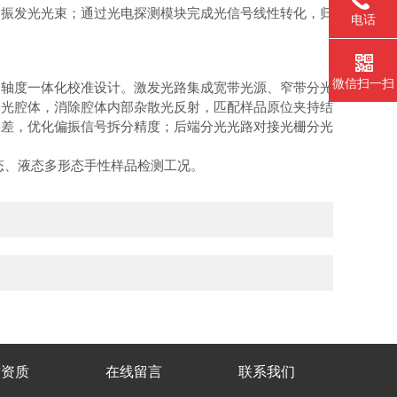
偏振发光光束；通过光电探测模块完成光信号线性转化，归
电话
微信扫一扫
轴度一体化校准设计。激发光路集成宽带光源、窄带分光
消光腔体，消除腔体内部杂散光反射，匹配样品原位夹持结
误差，优化偏振信号拆分精度；后端分光光路对接光栅分光
、液态多形态手性样品检测工况。
誉资质
在线留言
联系我们